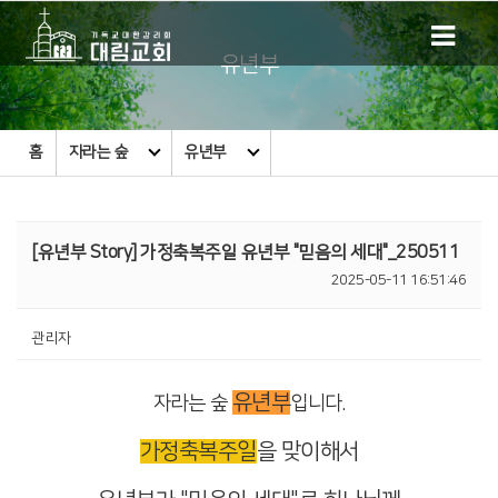
유년부
홈
자라는 숲
유년부
[유년부 Story] 가정축복주일 유년부 "믿음의 세대"_250511
2025-05-11 16:51:46
관리자
유년부
자라는 숲
입니다.
가정축복주일
을 맞이해서