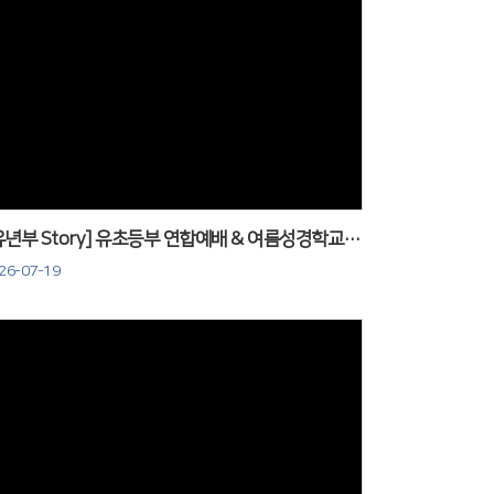
Views
[유년부 Story] 유초등부 연합예배 & 여름성경학교 준비활동_260719
26-07-19
Views