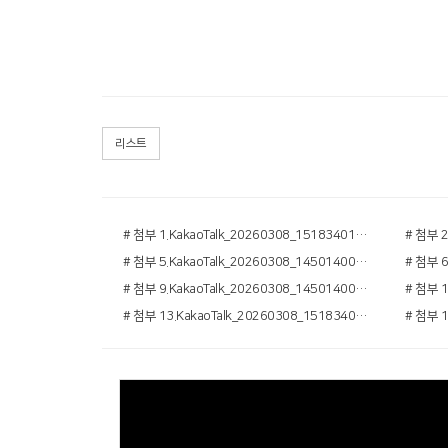
리스트
# 첨부 1.KakaoTalk_20260308_151834011_08.jpg
# 첨부 5.KakaoTalk_20260308_145014001_08.jpg
# 첨부 9.KakaoTalk_20260308_145014001_27.jpg
# 첨부 13.KakaoTalk_20260308_151834011_06.jpg