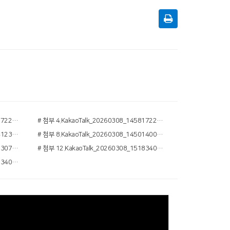
# 첨부 3.KakaoTalk_20260308_145817221_10.jpg
# 첨부 4.KakaoTalk_20260308_145817221_13.jpg
# 첨부 7.KakaoTalk_20260308_125041232_03.jpg
# 첨부 8.KakaoTalk_20260308_145014001_03.jpg
# 첨부 11.KakaoTalk_20260308_144030772_11.jpg
# 첨부 12.KakaoTalk_20260308_151834011_01.jpg
# 첨부 15.KakaoTalk_20260308_151834011_08.jpg