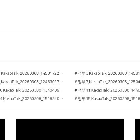
# 첨부 2.KakaoTalk_20260308_145817221_03.jpg
# 첨부 6.KakaoTalk_20260308_124630279.jpg
# 첨부 10.KakaoTalk_20260308_134848945_01.jpg
# 첨부 14.KakaoTalk_20260308_151834011_07.jpg