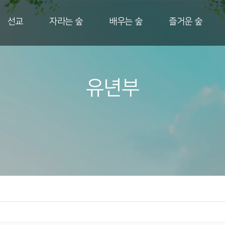
선교
자라는 숲
배우는 숲
즐거운 숲
유년부