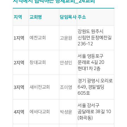
지역에서 협력하는 형제교회_24교회
지역
교회명
담임목사
주소
강원도 원주시
예찬교회
1지역
고윤원
신림면 둔창예찬길
236-12
서울 영등포구
창대교회
2지역
안성민
문래로 4길 20
현대1차 2층
경기 광명시 오리로
새비전교회
3지역
조미영
649, 경일빌딩
605호
서울 강서구
에바다교회
4지역
박성윤
곰달래로 38길 10
(화곡동)