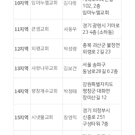
임마누엘교회
10지역
김다윗
102, 2층
임마누엘교회
경기 광명시 기아로
큰샘교회
11지역
서동우
23 4층 (소하동)
충북 괴산군 불정면
외령교회
12지역
박성령
외령로 2길 23
서울 송파구
사랑나무교회
13지역
김보건
동남로28길 6 2층
강원특별자치도
평창개수교회
14지역
박정태
평창군 대화면
장미산길 12
경기 의정부시
시냇물교회
15지역
장영직
신흥로 251
구성타워 7층