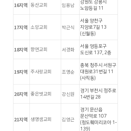
강원도 강릉시
동산교회
16지역
임용남
노암등길 11
서울 양천구
소망교회
17지역
박근식
지양로7길 13
(신월동)
서울 영등포구
향연교회
18지역
서경화
도신로 137, 2층
충북 청주시 서원구
주사랑교회
19지역
조명순
대원로31번길 11
(사직동)
경기 부천시 정주로
좋은벗교회
20지역
강신원
14번길 28
경기 문산읍
문산역로 107
생명샘교회
21지역
김영근
(청도훼미리코아 1-
139)