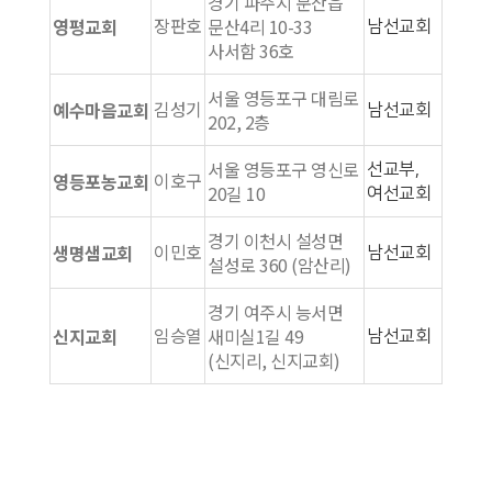
경기 파주시 문산읍
장판호
영평교회
문산4리 10-33
남선교회
사서함 36호
서울 영등포구 대림로
김성기
예수마음교회
남선교회
202, 2층
서울 영등포구 영신로
선교부,
이호구
영등포농교회
20길 10
여선교회
경기 이천시 설성면
이민호
생명샘교회
남선교회
설성로 360 (암산리)
경기 여주시 능서면
임승열
신지교회
새미실1길 49
남선교회
(신지리, 신지교회)