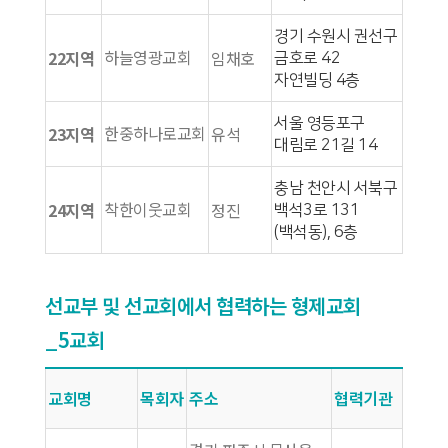
경기 수원시 권선구
하늘영광교회
22지역
임채호
금호로 42
자연빌딩 4층
서울 영등포구
한중하나로교회
23지역
유석
대림로 21길 14
충남 천안시 서북구
착한이웃교회
24지역
정진
백석3로 131
(백석동), 6층
선교부 및 선교회에서 협력하는 형제교회
_5교회
교회명
목회자
주소
협력기관