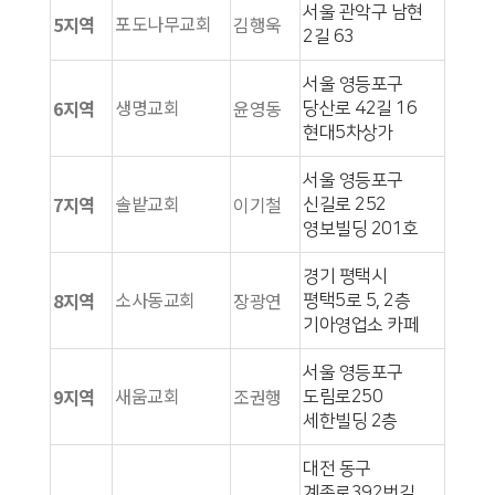
서울 관악구 남현
포도나무교회
5지역
김행욱
2길 63
서울 영등포구
생명교회
6지역
윤영동
당산로 42길 16
현대5차상가
서울 영등포구
솔밭교회
7지역
이기철
신길로 252
영보빌딩 201호
경기 평택시
소사동교회
8지역
장광연
평택5로 5, 2층
기아영업소 카페
서울 영등포구
새움교회
9지역
조권행
도림로250
세한빌딩 2층
대전 동구
계족로392번길