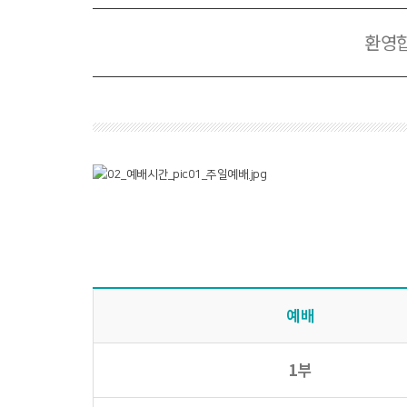
환영
예배
1부