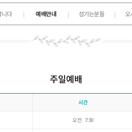
합니다
예배안내
섬기는분들
오
|
|
|
주일예배
시간
오전 7:30