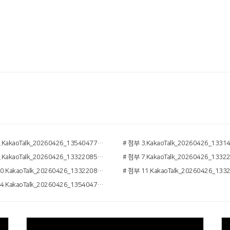
# 첨부 2.KakaoTalk_20260426_135404775.jpg
# 첨부 6.KakaoTalk_20260426_133220858_05.jpg
# 첨부 10.KakaoTalk_20260426_133220858_21.jpg
# 첨부 14.KakaoTalk_20260426_135404775_04.jpg