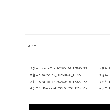
리스트
# 첨부 1.KakaoTalk_20260426_135404775_04.jpg
# 첨부 5.KakaoTalk_20260426_133220858_01.jpg
# 첨부 9.KakaoTalk_20260426_133220858_14.jpg
# 첨부 13.KakaoTalk_20260426_135404775_02.jpg