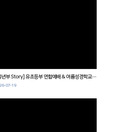
Views
[유년부 Story] 유초등부 연합예배 & 여름성경학교 준비활동_260719
26-07-19