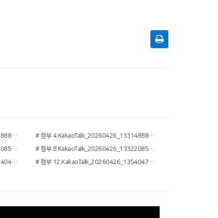
# 첨부 3.KakaoTalk_20260426_133148883_20.jpg
# 첨부 4.KakaoTalk_20260426_133148883_25.jpg
# 첨부 7.KakaoTalk_20260426_133220858_10.jpg
# 첨부 8.KakaoTalk_20260426_133220858_11.jpg
# 첨부 11.KakaoTalk_20260426_133240483_12.jpg
# 첨부 12.KakaoTalk_20260426_135404775_01.jpg