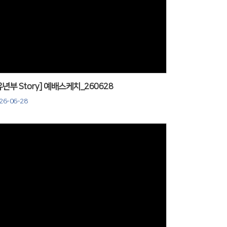
Views
유년부 Story] 예배스케치_260628
26-06-28
Views