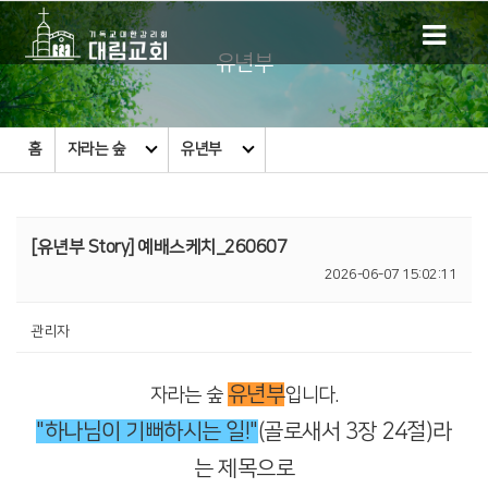
유년부
홈
자라는 숲
유년부
[유년부 Story] 예배스케치_260607
2026-06-07 15:02:11
관리자
유년부
자라는 숲
입니다.
"하나님이 기뻐하시는 일!"
(골로새서 3장 24절)라
는 제목으로