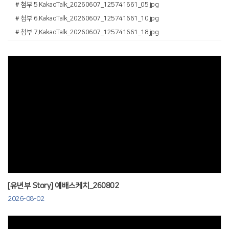
# 첨부 5.KakaoTalk_20260607_125741661_05.jpg
# 첨부 6.KakaoTalk_20260607_125741661_10.jpg
# 첨부 7.KakaoTalk_20260607_125741661_18.jpg
# 첨부 8.KakaoTalk_20260607_125807956_04.jpg
# 첨부 9.KakaoTalk_20260607_125807956_11.jpg
# 첨부 10.KakaoTalk_20260607_125807956_14.jpg
# 첨부 11.KakaoTalk_20260607_125807956_27.jpg
Views
[유년부 Story] 예배스케치_260802
2026-08-02