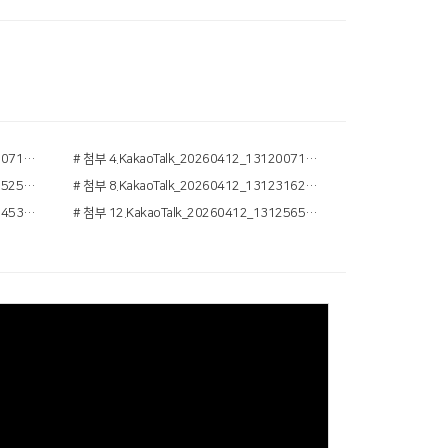
# 첨부 3.KakaoTalk_20260412_131200715_26.jpg
# 첨부 4.KakaoTalk_20260412_131200715_28.jpg
# 첨부 7.KakaoTalk_20260412_131215250_21.jpg
# 첨부 8.KakaoTalk_20260412_131231625_05.jpg
# 첨부 11.KakaoTalk_20260412_131245340_25.jpg
# 첨부 12.KakaoTalk_20260412_131256575_16.jpg