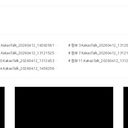
# 첨부 2.KakaoTalk_20260412_145925614.jpg
# 첨부 6.KakaoTalk_20260412_131215250_14.jpg
# 첨부 10.KakaoTalk_20260412_131245340_15.jpg
# 첨부 14.KakaoTalk_20260412_145925614_04.jpg