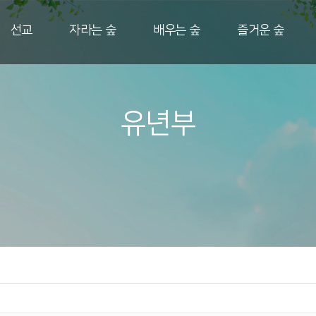
선교
자라는 숲
배우는 숲
즐거운 숲
유년부