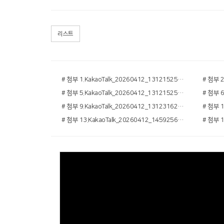
리스트
# 첨부 1.KakaoTalk_20260412_131215250_21.jpg
# 첨부 5.KakaoTalk_20260412_131215250_08.jpg
# 첨부 9.KakaoTalk_20260412_131231625_23.jpg
# 첨부 13.KakaoTalk_20260412_145925614_03.jpg