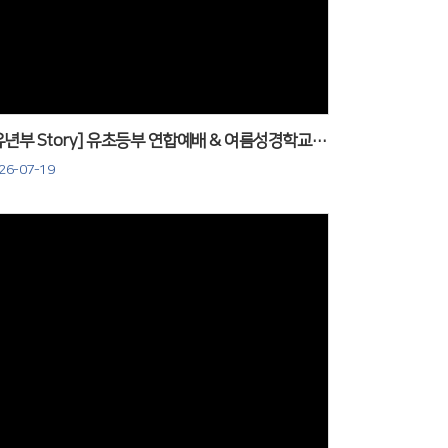
Views
[유년부 Story] 유초등부 연합예배 & 여름성경학교 준비활동_260719
26-07-19
Views