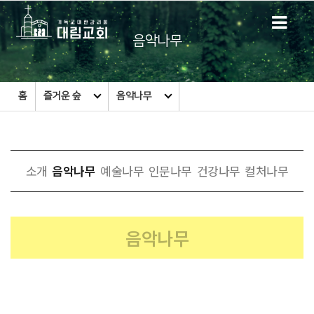
음악나무
홈
즐거운 숲
음악나무
소개
음악나무
예술나무
인문나무
건강나무
컬처나무
음악나무