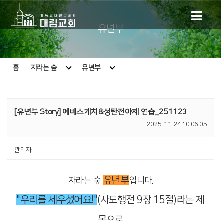
유년부
홈
자라는 숲
유년부
[유년부 Story] 예배스케치&성탄전야제 연습_251123
2025-11-24 10:06:05
관리자
유년부
자라는 숲
입니다.
"우리를 세우셨어요!"
(사도행전 9장 15절)라는 제
목으로