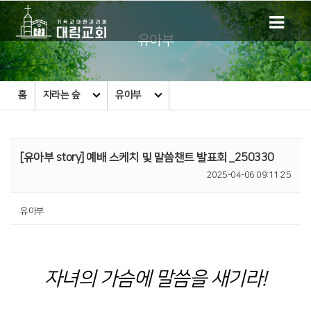
유아부
홈
자라는 숲
유아부
[유아부 story] 예배 스케치 및 말씀챈트 발표회 _250330
2025-04-06 09:11:25
유아부
자녀의 가슴에 말씀을 새기라!