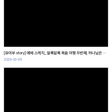
Views
[유아부 story] 예배 스케치_ 알록달록 복음 여행 두번째, 하나님은 죄를 싫어하세요. 060308
2026-03-09
Views