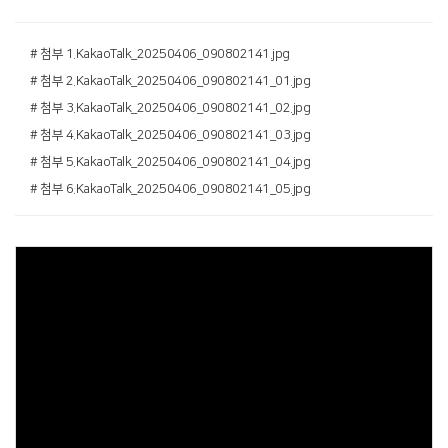
# 첨부 1.KakaoTalk_20250406_090802141.jpg
# 첨부 2.KakaoTalk_20250406_090802141_01.jpg
# 첨부 3.KakaoTalk_20250406_090802141_02.jpg
# 첨부 4.KakaoTalk_20250406_090802141_03.jpg
# 첨부 5.KakaoTalk_20250406_090802141_04.jpg
# 첨부 6.KakaoTalk_20250406_090802141_05.jpg
Views