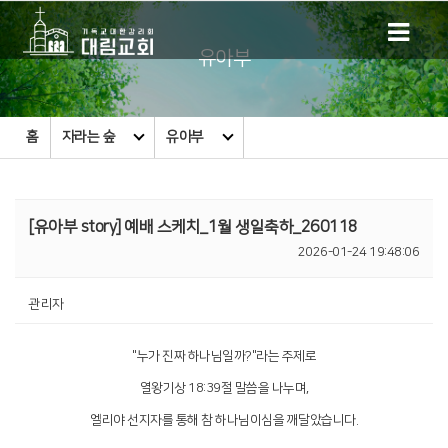
유아부
홈
자라는 숲
유아부
[유아부 story] 예배 스케치_1월 생일축하_260118
2026-01-24 19:48:06
관리자
"누가 진짜 하나님일까?"라는 주제로
열왕기상 18:39절 말씀을 나누며,
엘리야 선지자를 통해 참 하나님이심을 깨달았습니다.