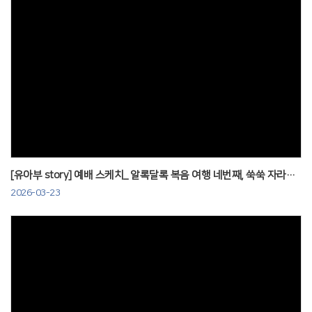
Views
[유아부 story] 예배 스케치_ 알록달록 복음 여행 네번째, 쑥쑥 자라요! 260322
2026-03-23
Views