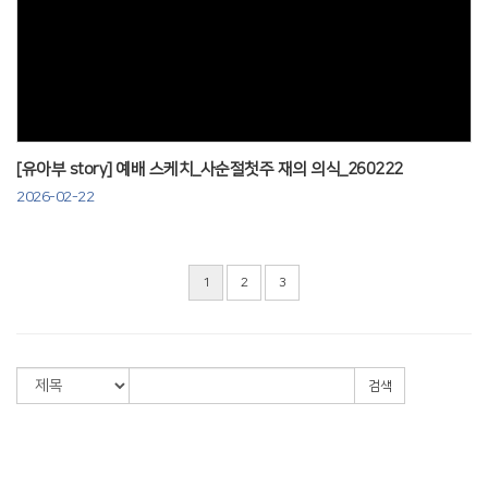
Views
[유아부 story] 예배 스케치_사순절첫주 재의 의식_260222
2026-02-22
1
2
3
검색