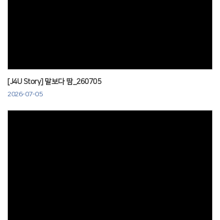
Views
[J4U Story] 말보다 땀_260705
2026-07-05
Views