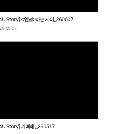
J4U Story] <안녕>하는 사이_260607
26-06-07
Views
J4U Story] 기뻐해!_260517