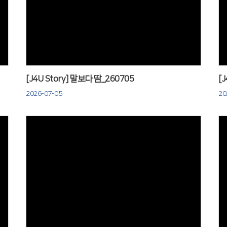
Views
[J4U Story] 말보다 땀_260705
[
2026-07-05
20
Views