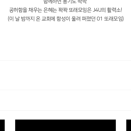
함께하면 용기도 팍팍
공허함을 채우는 은혜는 꽉꽉 또래모임은 J4U의 활력소!
(이 날 밤까지 온 교회에 함성이 울려 퍼졌던 01 또래모임)